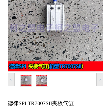
<
>
德律SPI TR7007SII夹板气缸