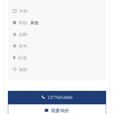
年份:
类别:
其他
品牌:
型号:
区域:
保固:
13776054406
我要询价