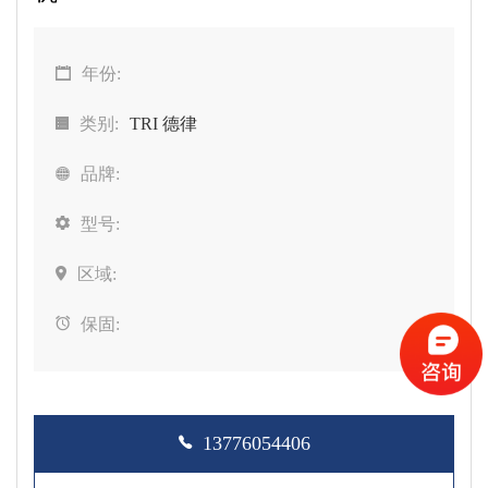
年份:
类别:
TRI 德律
品牌:
型号:
区域:
保固:
13776054406