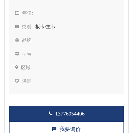
年份:
类别:
板卡/主卡
品牌:
型号:
区域:
保固:
13776054406
我要询价